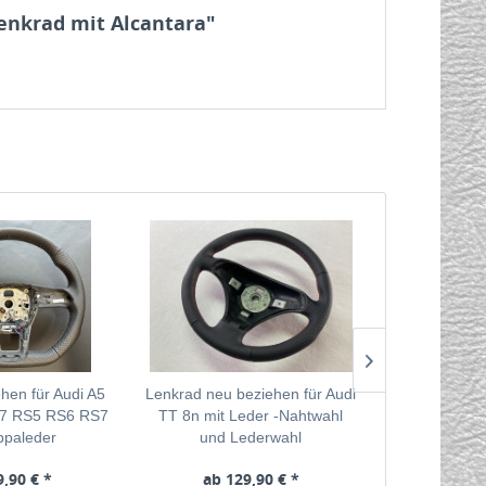
lenkrad mit Alcantara"
hen für Audi A5
Lenkrad neu beziehen für Audi
Lenkrad neu 
S7 RS5 RS6 RS7
TT 8n mit Leder -Nahtwahl
A3 8P Umform
ppaleder
und Lederwahl
Uhr Alca
9,90 € *
ab 129,90 € *
251,51 