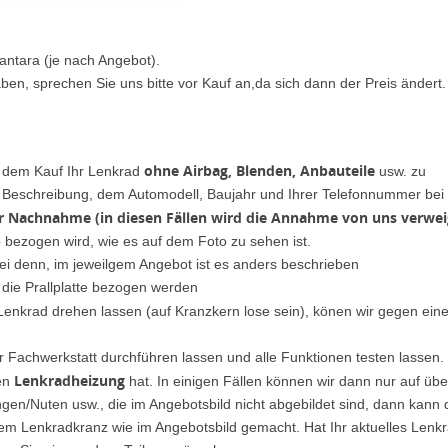
antara (je nach Angebot).
ben, sprechen Sie uns bitte vor Kauf an,da sich dann der Preis ändert.
ohne Airbag, Blenden, Anbauteile
h dem Kauf Ihr Lenkrad
usw. zu
er Beschreibung, dem Automodell, Baujahr und Ihrer Telefonnummer bei
er Nachnahme (in diesen Fällen wird die Annahme von uns verwei
o bezogen wird, wie es auf dem Foto zu sehen ist.
ei denn, im jeweilgem Angebot ist es anders beschrieben
 die Prallplatte bezogen werden
 Lenkrad drehen lassen (auf Kranzkern lose sein), könen wir gegen ein
r Fachwerkstatt durchführen lassen und alle Funktionen testen lassen.
Lenkradheizung
nen
hat. In einigen Fällen können wir dann nur auf ü
en/Nuten usw., die im Angebotsbild nicht abgebildet sind, dann kann 
dem Lenkradkranz wie im Angebotsbild gemacht. Hat Ihr aktuelles Lenk