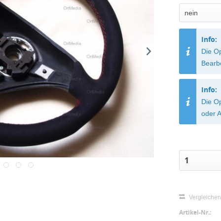
Info:
Die O
Bearb
Info:
Die Op
oder A
Vergleiche
Artikel-Nr.: