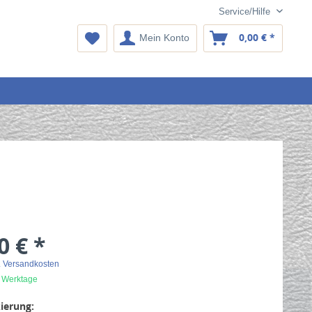
Service/Hilfe
0,00 € *
Mein Konto
0 € *
. Versandkosten
2 Werktage
ierung: