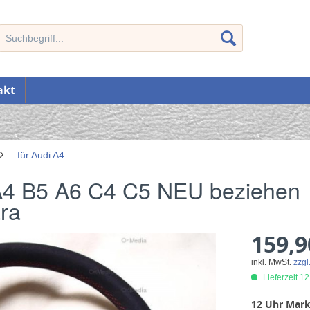
akt
für Audi A4
 A4 B5 A6 C4 C5 NEU beziehen
ara
159,9
inkl. MwSt.
zzgl
Lieferzeit 1
12 Uhr Mark