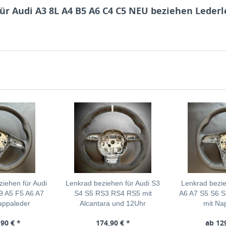
ür Audi A3 8L A4 B5 A6 C4 C5 NEU beziehen Leder
iehen für Audi
Lenkrad beziehen für Audi S3
Lenkrad bezie
9 A5 F5 A6 A7
S4 S5 RS3 RS4 RS5 mit
A6 A7 S5 S6 
appaleder
Alcantara und 12Uhr
mit Na
90 € *
174,90 € *
ab 12