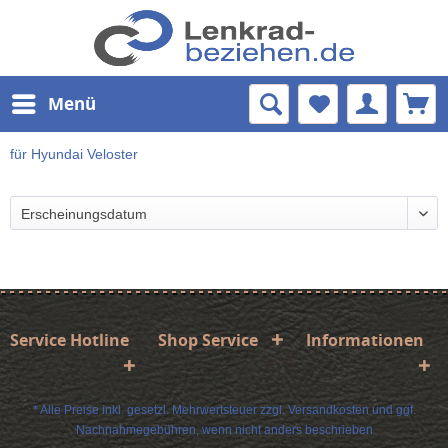
Menü
für Hyundai Veloster
Service Hotline
Shop Service
Informationen
* Alle Preise inkl. gesetzl. Mehrwertsteuer zzgl.
Versandkosten
und ggf.
Nachnahmegebühren, wenn nicht anders beschrieben