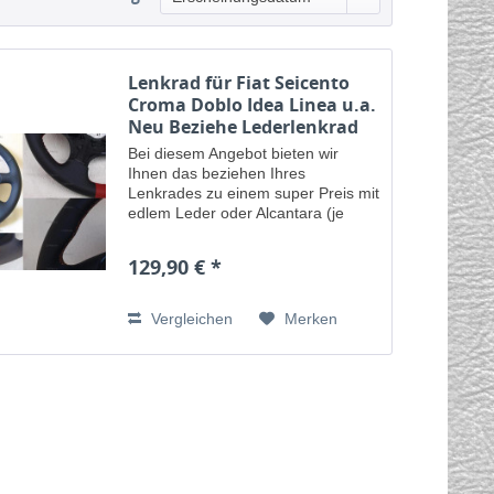
Lenkrad für Fiat Seicento
Croma Doblo Idea Linea u.a.
Neu Beziehe Lederlenkrad
Bei diesem Angebot bieten wir
Ihnen das beziehen Ihres
Lenkrades zu einem super Preis mit
edlem Leder oder Alcantara (je
nach Angebot und Wunsch) und
Nähten an, durch unsere Sattler in
129,90 € *
Handarbeit veredelt. Ihr Lenkrad
erhält eine...
Vergleichen
Merken