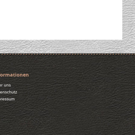
formationen
r uns
enschutz
pressum