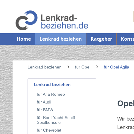
Home
Lenkrad beziehen
Ratgeber
Kont
Lenkrad beziehen
für Opel
für Opel Agila
Lenkrad beziehen
für Alfa Romeo
Opel
für Audi
für BMW
für Boot Yacht Schiff
Wir be
Spielkonsole
Lenkrad
für Chevrolet