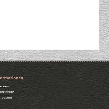
formationen
r uns
enschutz
pressum