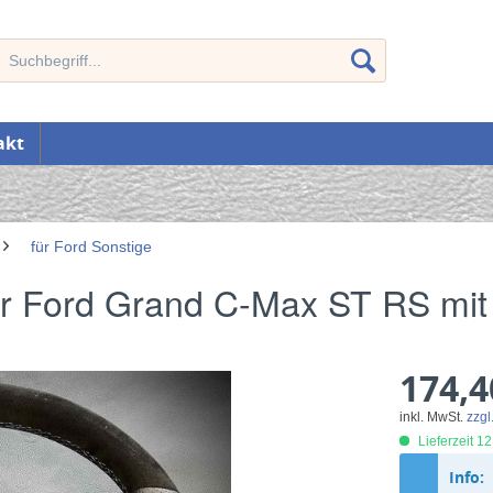
akt
für Ford Sonstige
ür Ford Grand C-Max ST RS mit
174,4
inkl. MwSt.
zzgl
Lieferzeit 1
Info: