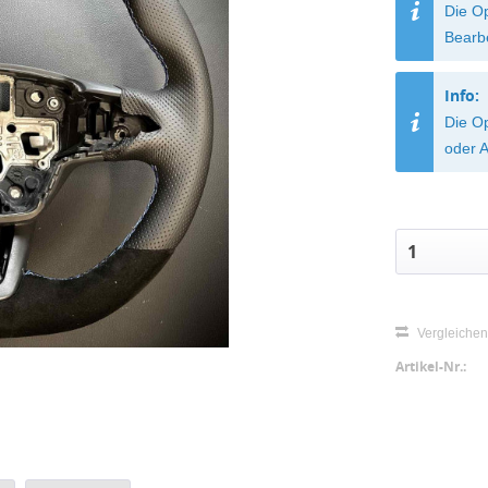
Die O
Bearb
Info:
Die Op
oder A
Vergleiche
Artikel-Nr.: