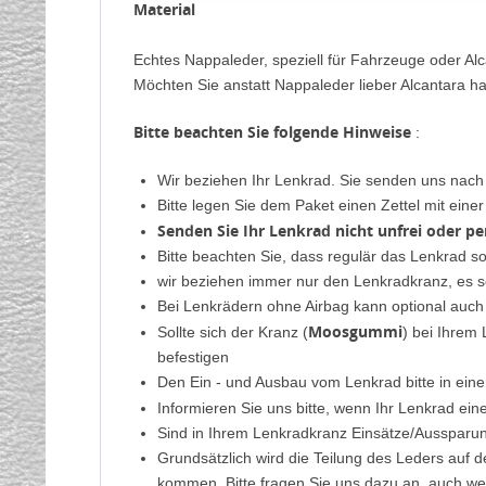
Material
Echtes Nappaleder, speziell für Fahrzeuge oder Alc
Möchten Sie anstatt Nappaleder lieber Alcantara ha
Bitte beachten Sie folgende Hinweise
:
Wir beziehen Ihr Lenkrad. Sie senden uns nac
Bitte legen Sie dem Paket einen Zettel mit ein
Senden Sie Ihr Lenkrad nicht unfrei oder p
Bitte beachten Sie, dass regulär das Lenkrad s
wir beziehen immer nur den Lenkradkranz, es s
Bei Lenkrädern ohne Airbag kann optional auch
Moosgummi
Sollte sich der Kranz (
) bei Ihrem
befestigen
Den Ein - und Ausbau vom Lenkrad bitte in eine
Informieren Sie uns bitte, wenn Ihr Lenkrad ei
Sind in Ihrem Lenkradkranz Einsätze/Aussparung
Grundsätzlich wird die Teilung des Leders auf 
kommen. Bitte fragen Sie uns dazu an, auch we