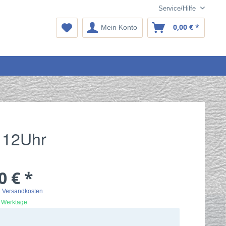
Service/Hilfe
0,00 € *
Mein Konto
 12Uhr
0 € *
. Versandkosten
2 Werktage