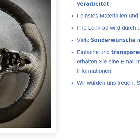
verarbeitet
Feinstes Materialien und
Ihre Lenkrad wird durch 
Sonderwünsche
Viele
m
transpare
Einfache und
erhalten Sie eine Email m
Informationen
Wir würden uns freuen, 