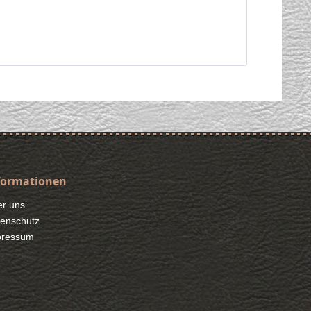
formationen
r uns
enschutz
pressum