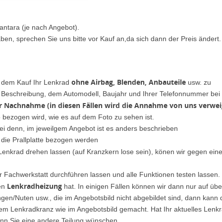
antara (je nach Angebot).
ben, sprechen Sie uns bitte vor Kauf an,da sich dann der Preis ändert.
ohne Airbag, Blenden, Anbauteile
h dem Kauf Ihr Lenkrad
usw. zu
er Beschreibung, dem Automodell, Baujahr und Ihrer Telefonnummer bei
er Nachnahme (in diesen Fällen wird die Annahme von uns verwei
o bezogen wird, wie es auf dem Foto zu sehen ist.
ei denn, im jeweilgem Angebot ist es anders beschrieben
 die Prallplatte bezogen werden
 Lenkrad drehen lassen (auf Kranzkern lose sein), könen wir gegen ein
r Fachwerkstatt durchführen lassen und alle Funktionen testen lassen.
Lenkradheizung
nen
hat. In einigen Fällen können wir dann nur auf ü
en/Nuten usw., die im Angebotsbild nicht abgebildet sind, dann kann 
dem Lenkradkranz wie im Angebotsbild gemacht. Hat Ihr aktuelles Lenk
nn Sie eine andere Teilung wünschen.