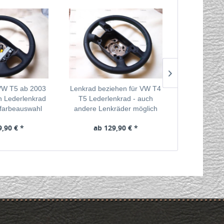
 VW T5 ab 2003
Lenkrad beziehen für VW T4
Lenkrad Le
n Lederlenkrad
T5 Lederlenkrad - auch
Beziehen fü
tfarbeauswahl
andere Lenkräder möglich
Edl
9,90 € *
ab 129,90 € *
ab 1