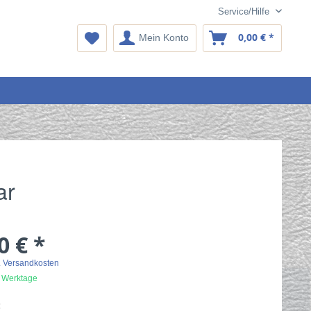
Service/Hilfe
0,00 € *
Mein Konto
ar
0 € *
. Versandkosten
2 Werktage
: