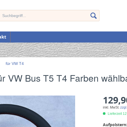
akt
für VW T4
ür VW Bus T5 T4 Farben wählb
129,9
inkl. MwSt.
zzgl
Lieferzeit 1
Aufpolstern