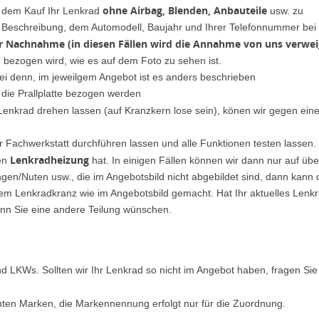
ohne Airbag, Blenden, Anbauteile
h dem Kauf Ihr Lenkrad
usw. zu
er Beschreibung, dem Automodell, Baujahr und Ihrer Telefonnummer bei
er Nachnahme (in diesen Fällen wird die Annahme von uns verwei
o bezogen wird, wie es auf dem Foto zu sehen ist.
ei denn, im jeweilgem Angebot ist es anders beschrieben
 die Prallplatte bezogen werden
 Lenkrad drehen lassen (auf Kranzkern lose sein), könen wir gegen ein
r Fachwerkstatt durchführen lassen und alle Funktionen testen lassen.
Lenkradheizung
nen
hat. In einigen Fällen können wir dann nur auf ü
en/Nuten usw., die im Angebotsbild nicht abgebildet sind, dann kann 
dem Lenkradkranz wie im Angebotsbild gemacht. Hat Ihr aktuelles Lenk
nn Sie eine andere Teilung wünschen.
d LKWs. Sollten wir Ihr Lenkrad so nicht im Angebot haben, fragen Sie
nten Marken, die Markennennung erfolgt nur für die Zuordnung.