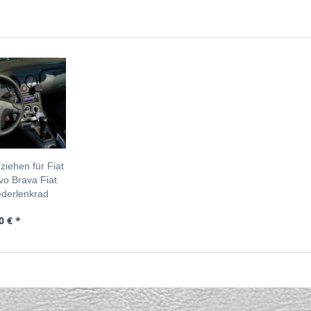
iehen für Fiat
vo Brava Fiat
derlenkrad
0 € *