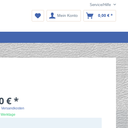
Service/Hilfe
0,00 € *
Mein Konto
0 € *
. Versandkosten
2 Werktage