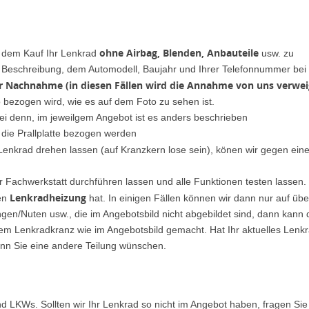
ohne Airbag, Blenden, Anbauteile
h dem Kauf Ihr Lenkrad
usw. zu
er Beschreibung, dem Automodell, Baujahr und Ihrer Telefonnummer bei
er Nachnahme (in diesen Fällen wird die Annahme von uns verwei
o bezogen wird, wie es auf dem Foto zu sehen ist.
ei denn, im jeweilgem Angebot ist es anders beschrieben
 die Prallplatte bezogen werden
 Lenkrad drehen lassen (auf Kranzkern lose sein), könen wir gegen ein
r Fachwerkstatt durchführen lassen und alle Funktionen testen lassen.
Lenkradheizung
nen
hat. In einigen Fällen können wir dann nur auf ü
en/Nuten usw., die im Angebotsbild nicht abgebildet sind, dann kann 
dem Lenkradkranz wie im Angebotsbild gemacht. Hat Ihr aktuelles Lenk
nn Sie eine andere Teilung wünschen.
d LKWs. Sollten wir Ihr Lenkrad so nicht im Angebot haben, fragen Sie