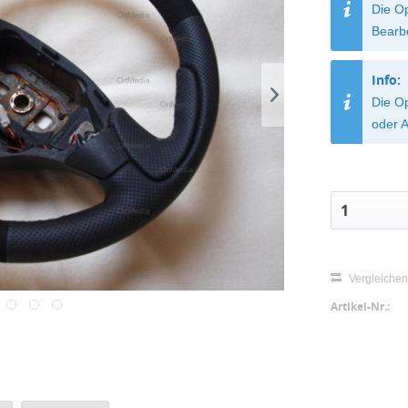
Die O
Bearb
Info:
Die Op
oder A
Vergleiche
Artikel-Nr.: